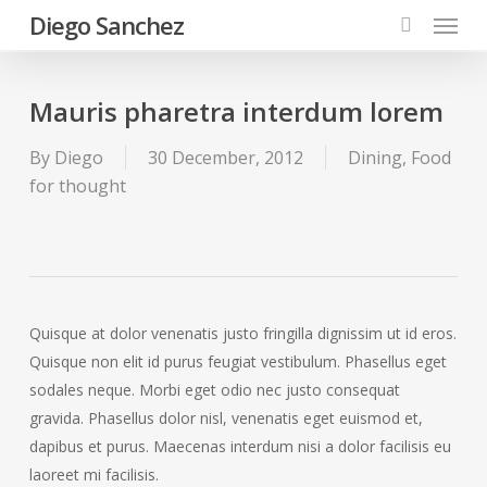
Menu
Skip
Diego Sanchez
to
search
main
content
Mauris pharetra interdum lorem
By
Diego
30 December, 2012
Dining
,
Food
for thought
Quisque at dolor venenatis justo fringilla dignissim ut id eros.
Quisque non elit id purus feugiat vestibulum. Phasellus eget
sodales neque. Morbi eget odio nec justo consequat
gravida. Phasellus dolor nisl, venenatis eget euismod et,
dapibus et purus. Maecenas interdum nisi a dolor facilisis eu
laoreet mi facilisis.