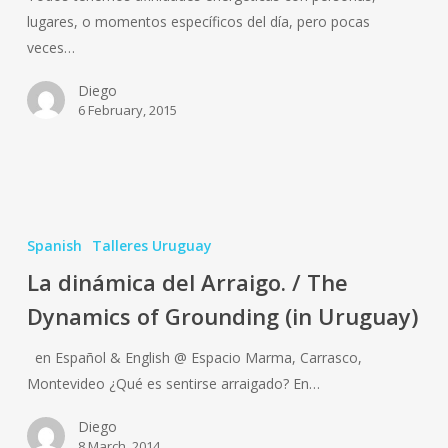
lugares, o momentos específicos del día, pero pocas
Espiritual
veces…
Diego
6 February, 2015
La
dinámica
Spanish
Talleres Uruguay
del
La dinámica del Arraigo. / The
Arraigo.
Dynamics of Grounding (in Uruguay)
/
The
en Español & English @ Espacio Marma, Carrasco,
Dynamics
Montevideo ¿Qué es sentirse arraigado? En…
of
Grounding
Diego
(in
8 March, 2014