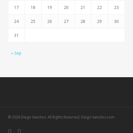
17
18
19
20
21
22
23
24
25
26
27
28
29
30
31
« Sep
© 2026 Diego Sanchez. All Rights Reserved, Diego-Sanchez.com
facebook
instagram