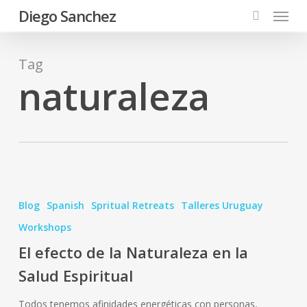
Menu
Skip
Diego Sanchez
to
search
main
content
Tag
naturaleza
El
efecto
Blog
Spanish
Spritual Retreats
Talleres Uruguay
de
Workshops
la
El efecto de la Naturaleza en la
Naturaleza
en
Salud Espiritual
la
Todos tenemos afinidades energéticas con personas,
Salud