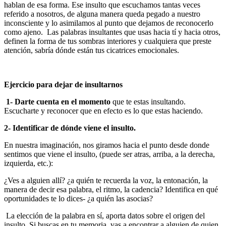
hablan de esa forma. Ese insulto que escuchamos tantas veces
referido a nosotros, de alguna manera queda pegado a nuestro
inconsciente y lo asimilamos al punto que dejamos de reconocerlo
como ajeno. Las palabras insultantes que usas hacia tí y hacia otros,
definen la forma de tus sombras interiores y cualquiera que preste
atención, sabría dónde están tus cicatrices emocionales.
Ejercicio para dejar de insultarnos
1- Darte cuenta en el momento
que te estas insultando.
Escucharte y reconocer que en efecto es lo que estas haciendo.
2- Identificar de dónde viene el insulto.
En nuestra imaginación, nos giramos hacia el punto desde donde
sentimos que viene el insulto, (puede ser atras, arriba, a la derecha,
izquierda, etc.):
¿Ves a alguien allí? ¿a quién te recuerda la voz, la entonación, la
manera de decir esa palabra, el ritmo, la cadencia? Identifica en qué
oportunidades te lo dices- ¿a quién las asocias?
La elección de la palabra en sí, aporta datos sobre el origen del
insulto. Si buscas en tu memoria, vas a encontrar a alguien de quien