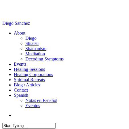
Skip
to
main
content
Diego Sanchez
search
Menu
About
Diego
Shiatsu
Shamanism
Meditation
Decoding Symptoms
Events
Healing Sessions
Healing Corporations
Spiritual Retreats
Blog / Articles
Contact
Spanish
Notas en Español
Eventos
search