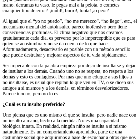
mano, derramas tu vaso, le pegas mal a la pelota, o cometes
cualquier tipo de error? ¡inútil!, burro!, tonta! ¿o peor?
Al igual que el “yo no puedo”, “no me merezco”, “no llego”, etc., el
mecanismo mental del autoinsulto, parece inofensivo pero tiene
consecuencias profundas. El clima negativo que nos creamos
gratuitamente cada día, es perverso por lo imperceptible que es para
quien se acostumbra y no se da cuenta de lo que hace.
Afortunadamente, desactivarlo es posible con un método sencillo
que puede destrabar y mejorar aspectos de tu vida rápidamente.
Ser impecable con la palabra empieza por dejar de insultarse y dejar
de insultar a los demás. Cuando uno no se respeta, no respeta a los
demás y esto es contagioso. Por más que uno eduque a sus hijos a
no insultarse, es usual que repitan lo que ven en TV, o se dicen sus
amigos a sí mismos y a los demás, en términos desvalorizadores.
Parece inocuo, pero no lo es.
¿Cuál es tu insulto preferido?
Uno piensa que es uno mismo el que se insulta, pero nadie nace con
un insulto a mano, hecho a la medida. No es una capacidad
biológica innata. En realidad, ningún niño se insulta a si mismo
naturalmente. Es un comportamiento aprendido, parte de una
costumbre social que adquirimos a base de escuchar a otros que nos