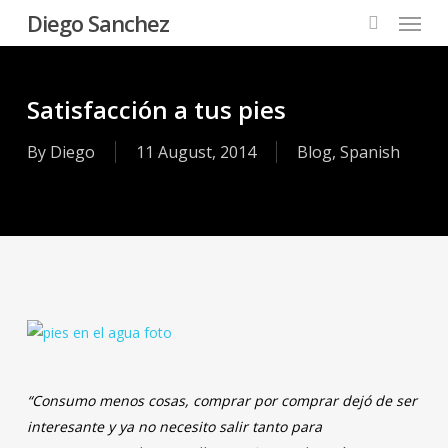
Menu
Skip
Diego Sanchez
to
search
main
content
Satisfacción a tus pies
By
Diego
11 August, 2014
Blog
,
Spanish
“Consumo menos cosas, comprar por comprar dejó de ser
interesante y ya no necesito salir tanto para