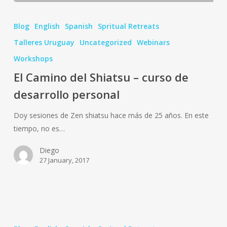
El
Camino
Blog
English
Spanish
Spritual Retreats
del
Talleres Uruguay
Uncategorized
Webinars
Shiatsu
Workshops
–
curso
El Camino del Shiatsu – curso de
de
desarrollo personal
desarrollo
personal
Doy sesiones de Zen shiatsu hace más de 25 años. En este
tiempo, no es…
Diego
27 January, 2017
Volviendo
a