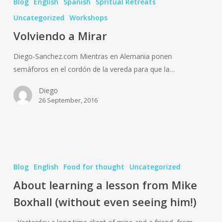
Blog
English
Spanish
Spritual Retreats
Mirar
Uncategorized
Workshops
Volviendo a Mirar
Diego-Sanchez.com Mientras en Alemania ponen
semáforos en el cordón de la vereda para que la…
Diego
26 September, 2016
About
learning
Blog
English
Food for thought
Uncategorized
a
About learning a lesson from Mike
lesson
Boxhall (without even seeing him!)
from
Mike