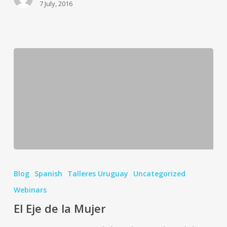
7 July, 2016
El
Eje
Blog
Spanish
Talleres Uruguay
Uncategorized
de
Webinars
la
El Eje de la Mujer
Mujer