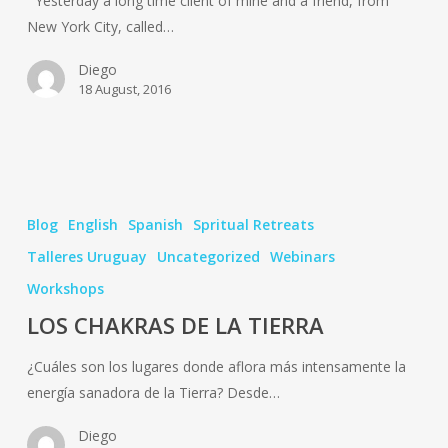
Yesterday a long time client of mine and a friend, from
Boxhall
New York City, called…
(without
even
Diego
seeing
18 August, 2016
him!)
LOS
CHAKRAS
Blog
English
Spanish
Spritual Retreats
DE
Talleres Uruguay
Uncategorized
Webinars
LA
Workshops
TIERRA
LOS CHAKRAS DE LA TIERRA
¿Cuáles son los lugares donde aflora más intensamente la
energía sanadora de la Tierra? Desde…
Diego